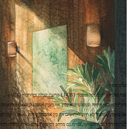
נעים מאוד
שמי מושיקו לוי, מטפל מוסמך LI-CBT בגישת קבלה ומחויבות (ACT).
בקליניקה ב
גני תקווה
ובמפגשים
אונליין
אני מזמין אתכם למסע טיפולי פנימי.
אני מאמין שטיפול לא חייב להתקיים רק בין ארבעה קירות — אלא יכול לש
לצד תהליך מובנה וממוקד, נפתח גם מרחב לחיבור לעולם הרוח, לדמיון ולח