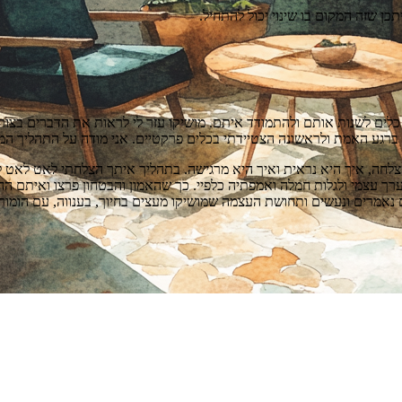
ן שזה המקום בו שינוי יכול להתחיל.
כלים לשנות אותם ולהתמודד איתם. מושיקו עזר לי לראות את הדברים בצור
ם ברגע האמת ולראשונה הצטיידתי בכלים פרקטיים. אני מודה על התהליך המ
הצלחה, איך היא נראית ואיך היא מרגישה. בתהליך איתך הצלחתי לאט לאט 
רך עצמי ולגלות חמלה ואמפתיה כלפיי. כך שהאמון והבטחון פרצו ואיתם הה
אמרים ונעשים ותחושת העצמה שמושיקו מעצים בחיוך, בענווה, עם הומור 