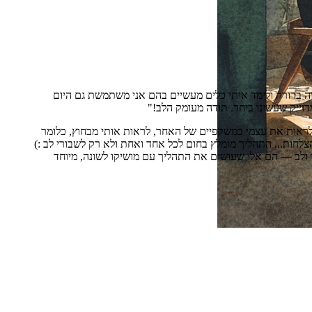
ה ברורה ולימד אותי כלים מעשיים בהם אני משתמשת גם היום
דוייק שעשינו ביחד. תודה מעומק הלב!"
לראות את עצמי במשקפיים של האחר, לראות אותי מבחוץ, כלומר
צלחות... התהליך מומלץ בחום לכל אחד ואחת ולא רק לשבורי לב :)
ולב — הם אלו שעושים את התהליך עם מושיקו לשונה, מיוחד